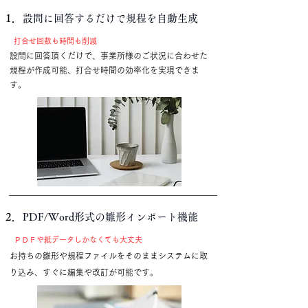
1．
設問に回答するだけで規程を自動生成
打合せ回数も時間も削減
設問に回答頂くだけで、事業所様のご状況に合わせた
規程が作成可能、打合せ時間の効率化を実現できま
す。
2．
PDF/Word形式の雛形インポート機能
ＰＤＦや紙データしかなくても大丈夫
お持ちの雛形や規程ファイルをそのままシステムに取
り込み、
すぐに編集や改訂が可能です。