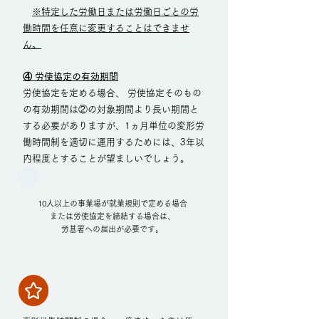
※特定した労働日または労働日ごとの労
働時間を任意に変更することはできませ
ん。
④ 労使協定の有効期間
労使協定を定める場合、 労使協定そのもの
の有効期間は②の対象期間より長い期間と
する必要がありますが、1ヵ月単位の変形労
働時間制を適切に運用するためには、3年以
内程度とすることが望ましいでしょう。
10人以上の事業場が就業規則で定める場合
または労使協定を締結する場合は、
労基署への届出が必要です。