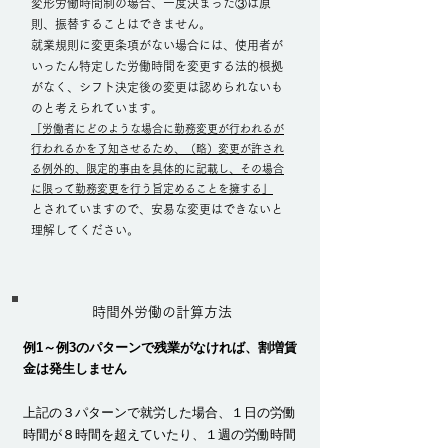
変形労働時間制の場合、一度決まった③は原
則、振替することはできません。
就業規則に変更条項がない場合には、使用者が
いったん特定した労働時間を変更する法的根拠
がなく、シフト決定後の変更は認められないも
のと考えられています。
「労働者にどのような場合に勤務変更が行われるが
行われるかを了知させるため、（略）変更が許され
る例外的、限定的事由を具体的に記載し、その場合
に限って勤務変更を行う旨定めることを擁する」
​とされていますので、安易な変更はできないと
理解してください。
時間外労働の計算方法
例1～例3のパターンで残業がなければ、割増賃
金は発生しません
上記の３パターンで就労した場合、１日の労働
時間が８時間を超えていたり、１週の労働時間