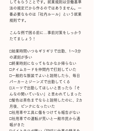
してもらうことです。就業規則は労働基準
法の規定だから作るのではありません。一
番必要なものは「社内ルール」という就業
規則です。
​こんな例で困る前に…事前対策をしっかり
たてましょう！
​□
始業時間いつもギリギリで出勤、1～3分
の遅刻が多い
□
終業時刻になってもなかなか帰らない
□
タイムカードを仲間内で打刻していた
□
一般的な服装でよいと説明したら、毎日
パーカーとジーンズで出勤してくる
□
スーツで出勤してほしいと言ったら「そ
んなの聞いていない」と言われてしまった
□
髪色は茶色までならと説明したのに、2カ
月後、ピンクになったいた
□
社用車や工具に傷をつけても報告がない
□
社用車での運転が荒いと一般市民から通
報がきた
□
バイトテロが怖い（SNSに仕事の様子を