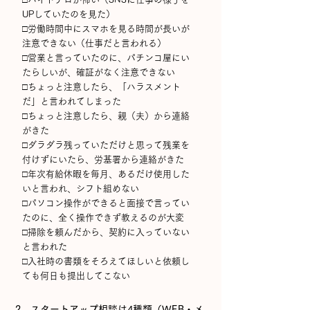
UPしていたのを見た）
□
労働時間中にスマホを見る時間が長いが
注意できない（仕事だと言われる）
□
営業と言っていたのに、パチンコ屋にい
たらしいが、確証がなく注意できない
□
ちょっと注意したら、「ハラスメント
だ」と言われてしまった
□
ちょっと注意したら、親（夫）から連絡
がきた
□
ダラダラ残っていただけと思って残業を
付けずにいたら、労基署から連絡がきた
□
年次有給休暇を毎月、あるだけ使用した
いと言われ、シフト組めない
□
パソコン操作ができると面接で言ってい
たのに、全く操作できず教えるのが大変
□
掃除を頼んだから、契約に入っていない
と言われた
□
入社時の書類をそろえてほしいと依頼し
ても何日も提出してこない
2．スタートアップ相談は4種類（WEB・メ