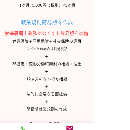
1か月15,000円（税別）×3か月
就業規則簡易版を作成
​労基署届出義務がなくても簡易版を準備
労災保険＋雇用保険＋社会保険
の適用
スポットの場合は別途見積
＋
​36協定・変形労働時間制
の相談・届出
＋
12ヵ月のなんでも相談
＋
法的に必要な書面提供
＋
​簡易版就業規則の作成
1か月12,500（税別）×1年