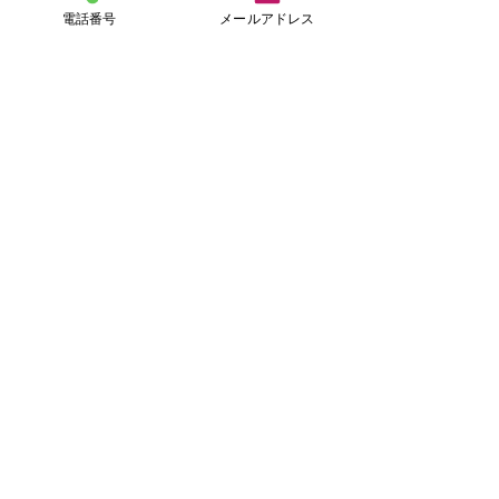
​1年契約だからお得！
電話番号
メールアドレス
ひとりめの正社員
社会保険＋相談
労災保険＋雇用保険＋社会保険
の適用
スポットの場合は別途見積
＋
​36協定・変形労働時間制
の相談・届出
＋
6ヵ月のなんでも相談
＋
法的に必要な書面提供
1か月15,000円（税別）×6か月