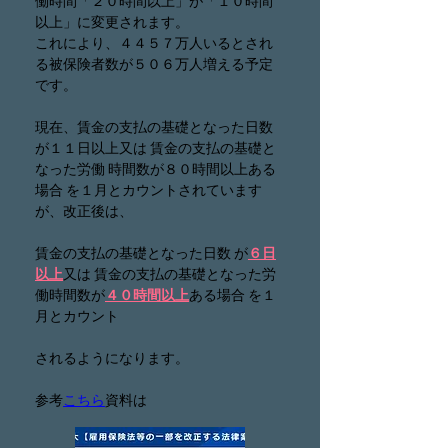
働時間「２０時間以上」が「１０時間
以上」に変更されます。
これにより、４４５７万人いるとされ
る被保険者数が５０６万人増える予定
です。
現在、賃金の支払の基礎となった日数 
が１１日以上又は 賃金の支払の基礎と
なった労働 時間数が８０時間以上ある
場合 を１月とカウントされています
が、改正後は、
賃金の支払の基礎となった日数 が
６日
以上
又は 賃金の支払の基礎となった労
働時間数が
４０時間以上
ある場合 を１
月とカウント
されるようになります。
参考
こちら
資料は