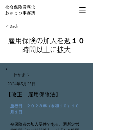
社会保険労務士
わかまつ事務所
< Back
雇用保険の加入を週１０
時間以上に拡大
わかまつ
2024年5月25日
【改正 雇用保険法】
施行日　２０２８年（令和１０）１０
月１日
被保険者の加入要件である、週所定労