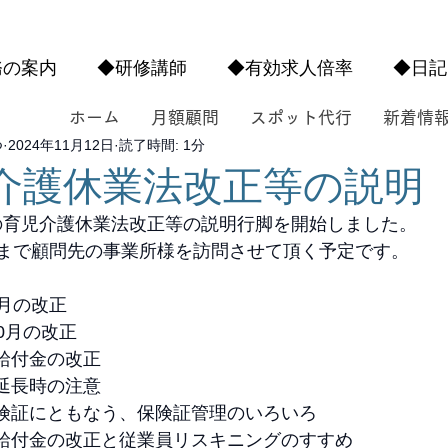
務の案内
◆研修講師
◆有効求人倍率
◆日記
ホーム
月額顧問
スポット代行
新着情
つ
2024年11月12日
読了時間: 1分
介護休業法改正等の説明
の育児介護休業法改正等の説明行脚を開始しました。
旬まで顧問先の事業所様を訪問させて頂く予定です。
4月の改正
0月の改正
給付金の改正
延長時の注意
険証にともなう、保険証管理のいろいろ
給付金の改正と従業員リスキニングのすすめ