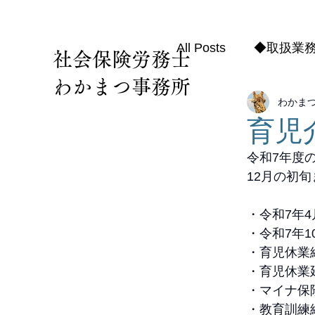
All Posts
◆取扱業
社会保険労務士
わかまつ事務所
わかま
育児
令和7年度
12月の初
・令和7年
・令和7年1
・育児休業
・育児休業
・マイナ保
・教育訓練