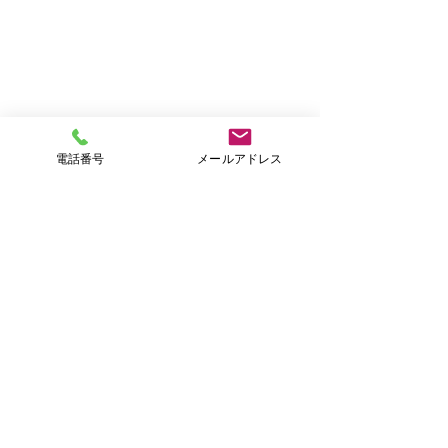
電話番号
メールアドレス
AIがブログを投
2個前の 「 就業
費用と効率的な進
コメント
う記事ですが、 
作っています。 
ツール」というの
コメントを追加…
ふくしま産業雇用復興助
たので、試しに使
成金 R8
ら、 このような
ました。 とは言
中、若干の修正は
社会保険労務士わかまつ事務所
た。 ちなみに、
〒963-0111
で準備してくれて