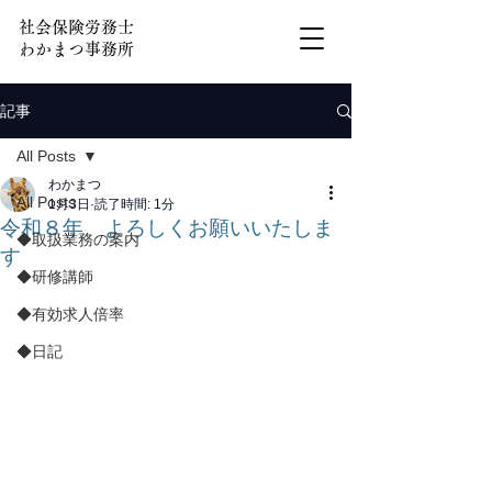
社会保険労務士
わかまつ事務所
記事
All Posts
わかまつ
All Posts
1月3日
読了時間: 1分
令和８年 よろしくお願いいたしま
◆取扱業務の案内
す
◆研修講師
◆有効求人倍率
◆日記