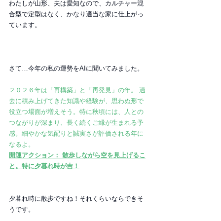
わたしが山形、夫は愛知なので、カルチャー混
合型で定型はなく、かなり適当な家に仕上がっ
ています。
さて…今年の私の運勢をAIに聞いてみました。
２０２６年は「再構築」と「再発見」の年。 過
去に積み上げてきた知識や経験が、思わぬ形で
役立つ場面が増えそう。特に秋頃には、人との
つながりが深まり、長く続くご縁が生まれる予
感。細やかな気配りと誠実さが評価される年に
なるよ。
開運アクション： 散歩しながら空を見上げるこ
と。特に夕暮れ時が吉！
夕暮れ時に散歩ですね！それくらいならできそ
うです。