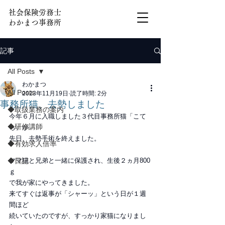
社会保険労務士
わかまつ事務所
記事
All Posts
わかまつ
All Posts
2023年11月19日
読了時間: 2分
事務所猫、去勢しました
◆取扱業務の案内
今年６月に入職しました３代目事務所猫「こて
◆研修講師
ち」が
先日、去勢手術を終えました。
◆有効求人倍率
◆日記
ママ猫と兄弟と一緒に保護され、生後２ヵ月800
ｇ
で我が家にやってきました。
来てすぐは返事が「シャーッ」という日が１週
間ほど
続いていたのですが、すっかり家猫になりまし